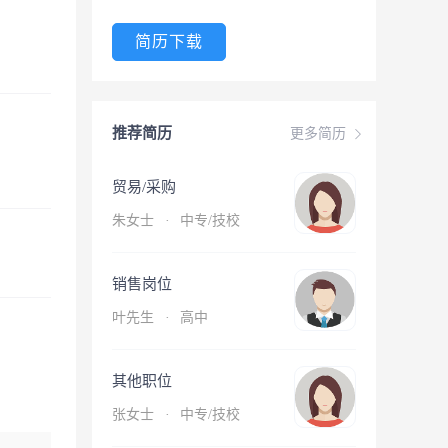
简历下载
推荐简历
更多简历
贸易/采购
朱女士
·
中专/技校
销售岗位
叶先生
·
高中
其他职位
张女士
·
中专/技校